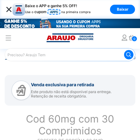
×
Baixe o APP e ganhe 5% OFF!
Baixar
cupom
Use o
APP5
na primeira compra
0
Araujo
Medicamentos
Remédios para Dor
Remédio p
Venda exclusiva para retirada
Este produto não está disponível para entrega.
Retenção de receita obrigatória.
Cod 60mg com 30
Comprimidos