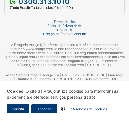
0300.313.1010
(Todo Brasil) Todos os dias, 06h às 00h
Termo de Uso
Portal da Privacidade
Covid-19
Código de Ética e Conduta
A Drogaria Araujo S/A informa que o seu site oficial corresponde ao
endereço www.araujo.com.br, não reconhecendo qualquer outro que
utilize indevidamente da sua marca. Para sua segurança recomendamos
que não sejam realizadas compras em sites desconhecidos que se utilizem
de forma fraudulenta da marca da Drogaria Araujo S.A. Em caso de
dúvidas, gentileza entrar em contato com (31) 3270-5000.
Razão Social: Drogaria Araujo S.A | CNPJ: 17.256.512.0001-16 | Endereço:
Rua Curitiba 327 - Centro - CEP: 30170-120 - Belo Horizonte - MG |
Telefones: 0300.313.1010 e (31) 3270-5000 Horário de funcionamento -
06:00h às 00:00h | Consultores técnicos responsáveis: Hairton Ayres
Cookies:
O site da Araujo utiliza cookies para melhorar sua
Azevedo Guimarães – CRF 10.965 | Yasmin Silva Alvarenga – CRF 52.584 -
Consultor substituto: Thiago Aguiar Pinheiro - CRF Nº 13.748. Alvará
experiência e oferecer serviços personalizados.
Sanitário: 2025020713 | Autorização de Funcionamento da Empresa (AFE):
7.16355-1
Permitir
Dispensar
Preferências de Cookies