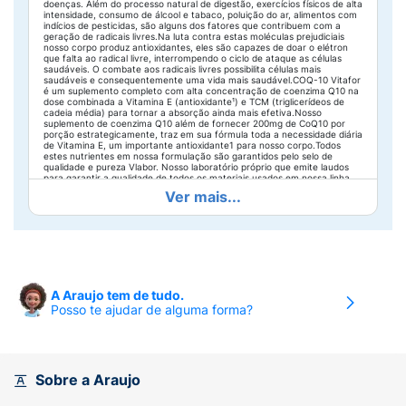
doenças. Além do processo natural de digestão, exercícios físicos de alta
intensidade, consumo de álcool e tabaco, poluição do ar, alimentos com
indícios de pesticidas, são alguns dos fatores que contribuem com a
geração de radicais livres.Na luta contra estas moléculas prejudiciais
nosso corpo produz antioxidantes, eles são capazes de doar o elétron
que falta ao radical livre, interrompendo o ciclo de ataque as células
saudáveis. O combate aos radicais livres possibilita células mais
saudáveis e consequentemente uma vida mais saudável.COQ-10 Vitafor
é um suplemento completo com alta concentração de coenzima Q10 na
dose combinada a Vitamina E (antioxidante¹) e TCM (triglicerídeos de
cadeia média) para tornar a absorção ainda mais efetiva.Nosso
suplemento de coenzima Q10 além de fornecer 200mg de CoQ10 por
porção estrategicamente, traz em sua fórmula toda a necessidade diária
de Vitamina E, um importante antioxidante1 para nosso corpo.Todos
estes nutrientes em nossa formulação são garantidos pelo selo de
qualidade e pureza Vlabor. Nosso laboratório próprio que emite laudos
para garantir a qualidade de todos os materiais usados em nossa linha
de produção.
Benefícios do consumo:
Maior absorção na forma
Ver mais...
lipossolúvel;A vitamina E é um antioxidante que auxilia na proteção dos
danos causados pelos radicais livres;Triglicerídeos de Cadeia Média
(MCT) promovem efeitos sinérgicos que potencializam os benefícios
nutricionais da COQ - 10.
Diferenciais:
Fonte de vitamina E;200 mg de
COQ-10 por porção.Custo-benefícioSelo de Qualidade VLabor
Ingredientes:
Triglicerídeos de cadeia média,
coenzima Q10, DL-alfa-tocoferol (vitamina E),
A Araujo tem de tudo.
corante natural de urucum e antiumectante
Posso te ajudar de alguma forma?
dióxido de silício. Composição da cápsula:
gelatina, água purificada e umectante
glicerina.
NÃO CONTÉM GLÚTEN.
Sobre a Araujo