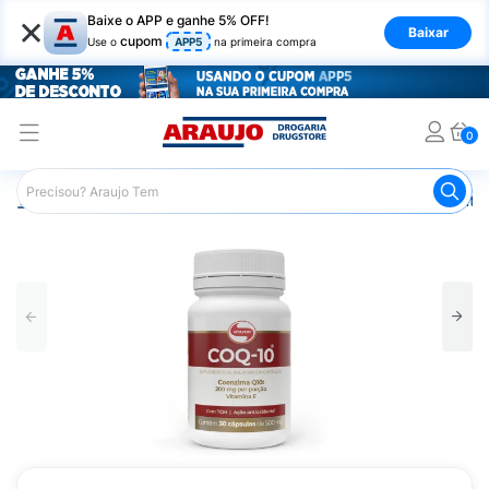
×
Baixe o APP e ganhe 5% OFF!
Baixar
cupom
Use o
APP5
na primeira compra
0
Araujo
Saúde e Bem Estar
Vitaminas e Minerais
Anti