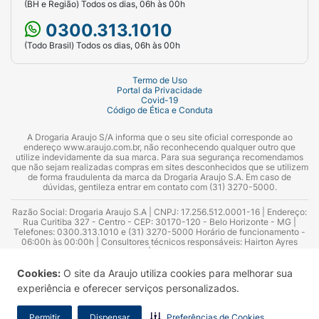
(BH e Região) Todos os dias, 06h às 00h
0300.313.1010
(Todo Brasil) Todos os dias, 06h às 00h
Termo de Uso
Portal da Privacidade
Covid-19
Código de Ética e Conduta
A Drogaria Araujo S/A informa que o seu site oficial corresponde ao
endereço www.araujo.com.br, não reconhecendo qualquer outro que
utilize indevidamente da sua marca. Para sua segurança recomendamos
que não sejam realizadas compras em sites desconhecidos que se utilizem
de forma fraudulenta da marca da Drogaria Araujo S.A. Em caso de
dúvidas, gentileza entrar em contato com (31) 3270-5000.
Razão Social: Drogaria Araujo S.A | CNPJ: 17.256.512.0001-16 | Endereço:
Rua Curitiba 327 - Centro - CEP: 30170-120 - Belo Horizonte - MG |
Telefones: 0300.313.1010 e (31) 3270-5000 Horário de funcionamento -
06:00h às 00:00h | Consultores técnicos responsáveis: Hairton Ayres
Azevedo Guimarães – CRF 10.965 | Yasmin Silva Alvarenga – CRF 52.584 -
Consultor substituto: Thiago Aguiar Pinheiro - CRF Nº 13.748. Alvará
Sanitário: 2025020713 | Autorização de Funcionamento da Empresa (AFE):
Cookies:
O site da Araujo utiliza cookies para melhorar sua
7.16355-1
experiência e oferecer serviços personalizados.
Permitir
Dispensar
Preferências de Cookies