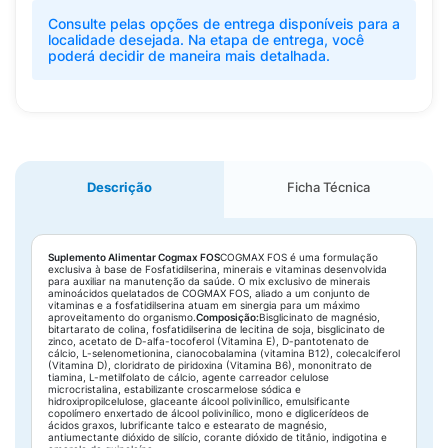
Consulte pelas opções de entrega disponíveis para a
localidade desejada. Na etapa de entrega, você
poderá decidir de maneira mais detalhada.
Descrição
Ficha Técnica
Suplemento Alimentar Cogmax FOS
COGMAX FOS é uma formulação
exclusiva à base de Fosfatidilserina, minerais e vitaminas desenvolvida
para auxiliar na manutenção da saúde. O mix exclusivo de minerais
aminoácidos quelatados de COGMAX FOS, aliado a um conjunto de
vitaminas e a fosfatidilserina atuam em sinergia para um máximo
aproveitamento do organismo.
Composição:
Bisglicinato de magnésio,
bitartarato de colina, fosfatidilserina de lecitina de soja, bisglicinato de
zinco, acetato de D-alfa-tocoferol (Vitamina E), D-pantotenato de
cálcio, L-selenometionina, cianocobalamina (vitamina B12), colecalciferol
(Vitamina D), cloridrato de piridoxina (Vitamina B6), mononitrato de
tiamina, L-metilfolato de cálcio, agente carreador celulose
microcristalina, estabilizante croscarmelose sódica e
hidroxipropilcelulose, glaceante álcool polivinílico, emulsificante
copolímero enxertado de álcool polivinílico, mono e diglicerídeos de
ácidos graxos, lubrificante talco e estearato de magnésio,
antiumectante dióxido de silício, corante dióxido de titânio, indigotina e