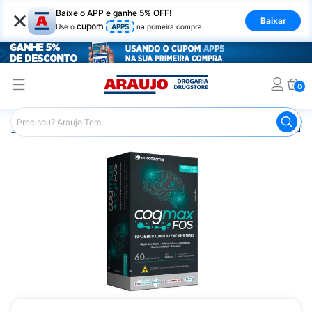
×
Baixe o APP e ganhe 5% OFF!
Baixar
cupom
Use o
APP5
na primeira compra
0
Araujo
Saúde e Bem Estar
Vitaminas e Minerais
Outra