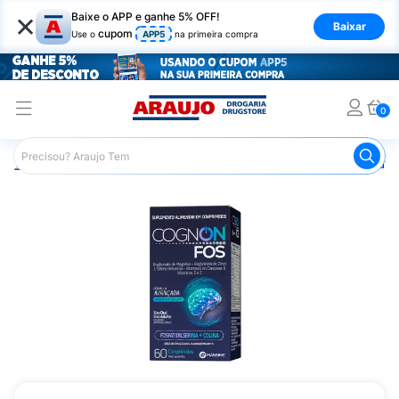
×
Baixe o APP e ganhe 5% OFF!
Baixar
cupom
Use o
APP5
na primeira compra
0
Araujo
Saúde e Bem Estar
Vitaminas e Minerais
Outra