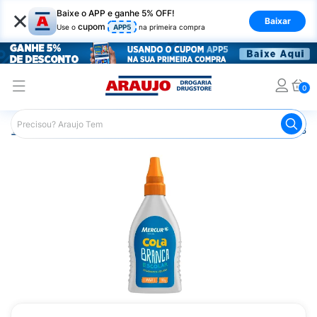
×
Baixe o APP e ganhe 5% OFF!
Baixar
cupom
Use o
APP5
na primeira compra
0
Araujo
Mercado
Livraria
Material Escolar
Cola Bra