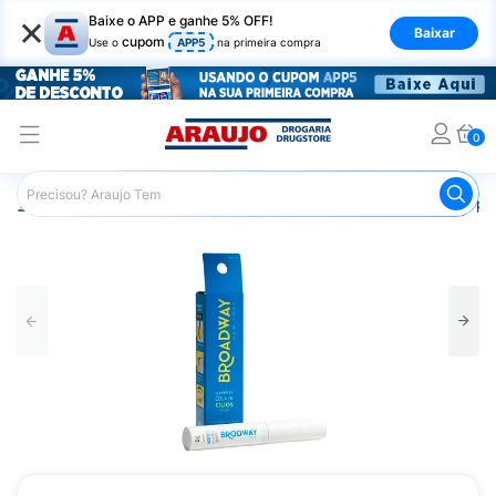
×
Baixe o APP e ganhe 5% OFF!
Baixar
cupom
Use o
APP5
na primeira compra
0
Araujo
Maquiagem
Olhos
Cola para Cílios
Cola pa