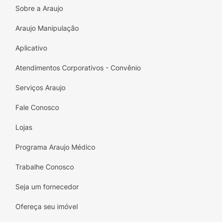
Sobre a Araujo
Pincel Aplicador:
O aplicador fino (pincel)
facilita a distribuição uniforme e precisa da
Araujo Manipulação
cola diretamente na base dos cílios
postiços, evitando excessos e sujeira.
Aplicativo
Fácil de Usar:
Sua textura e a precisão do
Atendimentos Corporativos - Convênio
pincel tornam a aplicação rápida e prática,
Serviços Araujo
ideal para iniciantes e profissionais.
Fale Conosco
Conteúdo:
Frasco de
5g
, compacto e fácil
de transportar.
Lojas
Tenha a segurança e a confiança de cílios
Programa Araujo Médico
impecáveis. Adquira a
Cola de Cílios
Broadway New York Superflex Incolor
!
Trabalhe Conosco
Seja um fornecedor
Ofereça seu imóvel