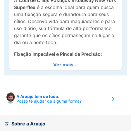
A
Cola de Cílios Postiços Broadway New York
Superflex
é a escolha ideal para quem busca
uma fixação segura e duradoura para seus
cílios. Desenvolvida para maquiadores e para
uso diário, sua fórmula de alta performance
garante que os cílios permaneçam no lugar o
dia ou a noite toda.
Fixação Impecável e Pincel de Precisão:
Ver mais...
Superflex Incolor:
A fórmula
Superflex
oferece alta aderência e se torna
completamente
incolor
após a secagem,
garantindo um acabamento natural e
discreto.
A Araujo tem de tudo.
Posso te ajudar de alguma forma?
Longa Duração:
Garante que seus cílios
postiços permaneçam fixos por longas
horas, mesmo sob condições de umidade e
Sobre a Araujo
calor.