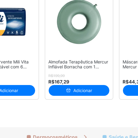
vente Mili Vita
Almofada Terapêutica Mercur
Máscar
tável com 6
Inflável Borracha com 1
Mercur
Unidade
Unidad
R$199,99
R$167,29
R$44,
Adicionar
Adicionar
Dermocosméticos
Saúde e Be