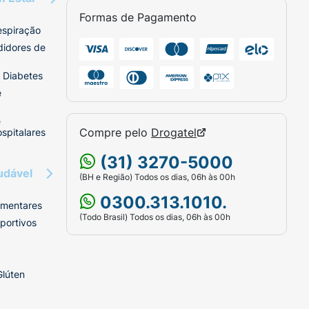
Formas de Pagamento
espiração
didores de
 Diabetes
e
e
Compre pelo
Drogatel
spitalares
(31) 3270-5000
udável
(BH e Região) Todos os dias, 06h às 00h
0300.313.1010.
imentares
(Todo Brasil) Todos os dias, 06h às 00h
portivos
Glúten