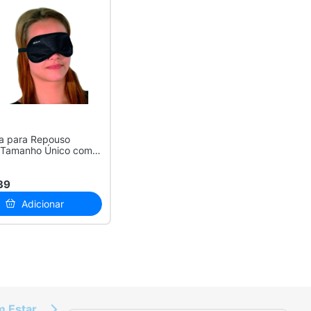
a para Repouso
 Tamanho Único com 1
e
39
Adicionar
m Estar