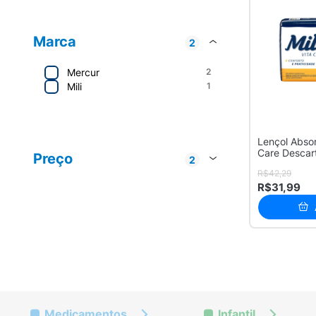
Marca
2
Mercur
2
Mili
1
Mercur
2
Lençol Absor
Mili
1
Care Descar
Preço
2
Unidades
R$42,29
R$ 20 - R$ 50
2
R$31,99
R$ 100 - R$ 200
1
Medicamentos
Infantil