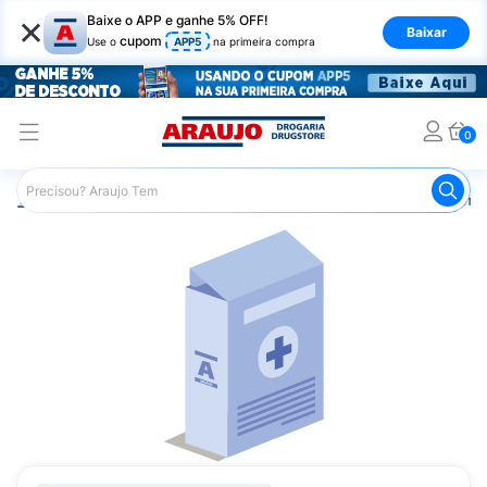
×
Baixe o APP e ganhe 5% OFF!
Baixar
cupom
Use o
APP5
na primeira compra
0
Araujo
Medicamentos
Remédios Cardiológicos
Reméd