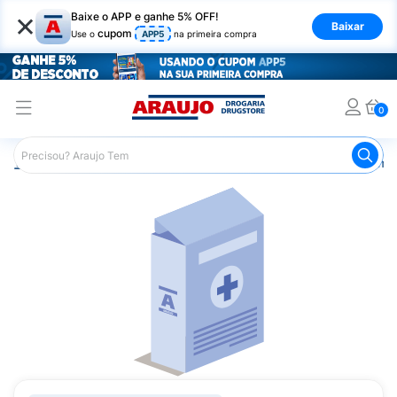
×
Baixe o APP e ganhe 5% OFF!
Baixar
cupom
Use o
APP5
na primeira compra
0
Araujo
Medicamentos
Remédios Cardiológicos
Reméd