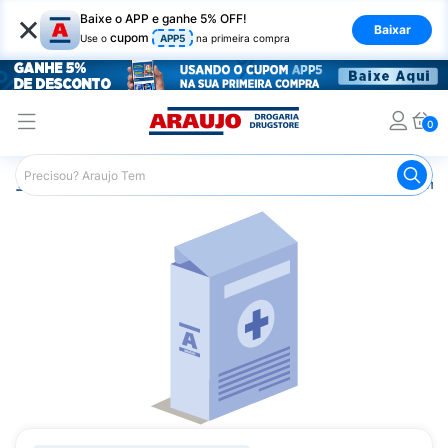
×
Baixe o APP e ganhe 5% OFF!
Baixar
cupom
Use o
APP5
na primeira compra
0
Araujo
Medicamentos
Remédios Cardiológicos
Reméd