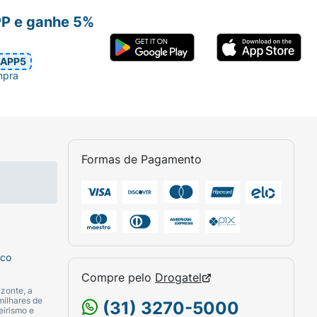
PP e ganhe 5%
APP5
mpra
Formas de Pagamento
sco
Compre pelo
Drogatel
zonte, a
milhares de
(31) 3270-5000
eirismo e