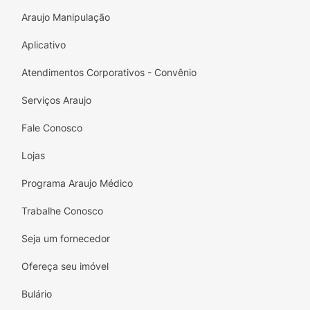
Cachorro Color Com EVA N°02 e veja seu pet
Araujo Manipulação
brilhar!
Aplicativo
Sinta-se à vontade para fazer alterações ou
Atendimentos Corporativos - Convênio
adicionar informações específicas!
Serviços Araujo
Fale Conosco
Lojas
Programa Araujo Médico
Trabalhe Conosco
Seja um fornecedor
Ofereça seu imóvel
Bulário