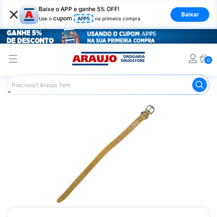
×
Baixe o APP e ganhe 5% OFF!
Baixar
cupom
Use o
APP5
na primeira compra
0
Araujo
Pet Shop
Cachorros
Coleira para Cachorro