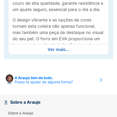
couro de alta qualidade, garante resistência e
um ajuste seguro, essencial para o dia a dia.
O design vibrante e as opções de cores
tornam esta coleira não apenas funcional,
mas também uma peça de destaque no visual
do seu pet. O forro em EVA proporciona um
toque macio, evitando irritações na pele e
Ver mais...
oferecendo conforto durante caminhadas ou
brincadeiras.
Além disso, a Coleira N°02 é ajustável,
garantindo um ajuste perfeito para cães de
A Araujo tem de tudo.
diferentes tamanhos. Ideal para passeios,
Posso te ajudar de alguma forma?
treinos ou simplesmente para exibir todo o
estilo do seu fiel companheiro, esta coleira
combina bem com qualquer ocasião.
Sobre a Araujo
Invista no bem-estar e na estética do seu
Sobre a Araujo
cachorro com a Coleira de Couro Para