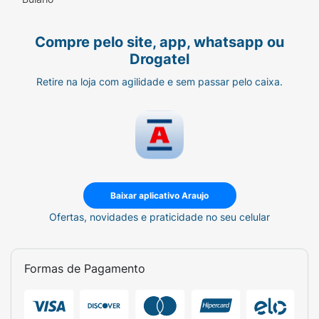
podem ser moldadas pelo médico para
melhor adequação ao usuário.- Para maior
conforto, o colete pode ser usado sobre uma
Compre pelo site, app, whatsapp ou
camiseta.
Drogatel
Retire na loja com agilidade e sem passar pelo caixa.
Baixar aplicativo Araujo
Ofertas, novidades e praticidade no seu celular
Formas de Pagamento