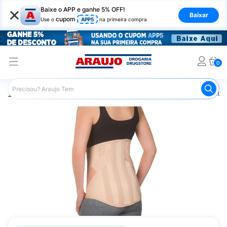
×
Baixe o APP e ganhe 5% OFF!
Baixar
cupom
Use o
APP5
na primeira compra
0
Araujo
Saúde e Bem Estar
Ortopédicos
Colete Putti