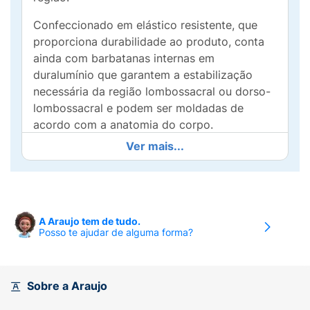
Confeccionado em elástico resistente, que
proporciona durabilidade ao produto, conta
ainda com barbatanas internas em
duralumínio que garantem a estabilização
necessária da região lombossacral ou dorso-
lombossacral e podem ser moldadas de
acordo com a anatomia do corpo.
Ver mais...
Possui acabamento em fecho aderente que
permite um melhor ajuste do colete e faixas
elásticas, que sobrepostas aumentam a
estabilização.O Colete Putti Alto -
Estabilização da região dorso-lombossacral
A Araujo tem de tudo.
Posso te ajudar de alguma forma?
pode ser utilizado em casos de:- Hérnia
sujeita a cirurgia ou não.- Traumatismos.-
Fraturas osteoporóticas.- Artroses.-
Estabilização do tronco no lesado medular.-
Sobre a Araujo
Pós-operatórios.- Outras afecções da região.