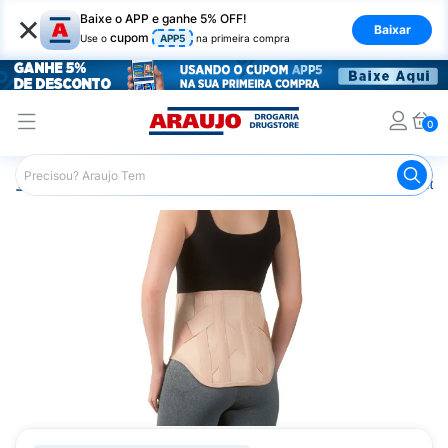
×
Baixe o APP e ganhe 5% OFF!
Baixar
cupom
Use o
APP5
na primeira compra
0
Araujo
Saúde e Bem Estar
Ortopédicos
Colete Putti