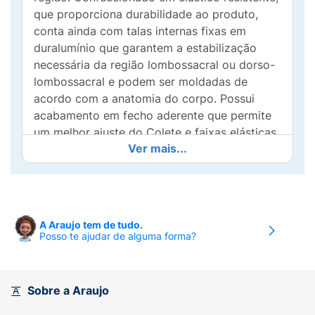
que proporciona durabilidade ao produto,
conta ainda com talas internas fixas em
duralumínio que garantem a estabilização
necessária da região lombossacral ou dorso-
lombossacral e podem ser moldadas de
acordo com a anatomia do corpo. Possui
acabamento em fecho aderente que permite
um melhor ajuste do Colete e faixas elásticas,
Ver mais...
que sobrepostas aumentam a estabilização.
Diferenciais:
- Confeccionado em elástico de
alta resistência, que garante durabilidade ao
produto.- As talas internas em duralumínio
A Araujo tem de tudo.
devem ser moldadas ao corpo por um
Posso te ajudar de alguma forma?
profissional da saúde e dão a estabilização
necessária à região lombossacral ou dorso-
lombossacral.- Os fechos aderentes permitem
Sobre a Araujo
melhor ajuste ao corpo.- As faixas elásticas
sobrepostas aumentam a estabilização.