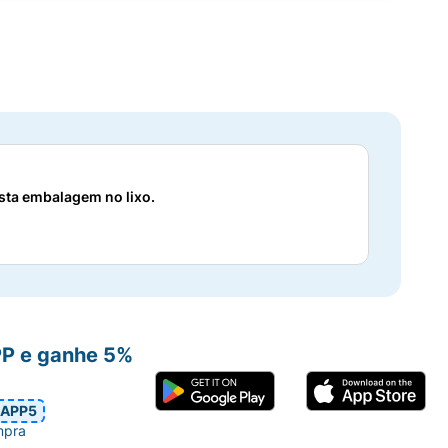
 esta embalagem no lixo.
PP e ganhe 5%
APP5
mpra