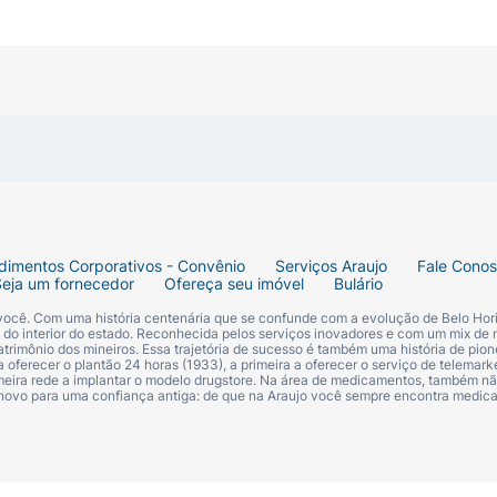
dimentos Corporativos - Convênio
Serviços Araujo
Fale Cono
Seja um fornecedor
Ofereça seu imóvel
Bulário
 você. Com uma história centenária que se confunde com a evolução de Belo Hori
s do interior do estado. Reconhecida pelos serviços inovadores e com um mix de 
trimônio dos mineiros. Essa trajetória de sucesso é também uma história de pion
 oferecer o plantão 24 horas (1933), a primeira a oferecer o serviço de telemarke
primeira rede a implantar o modelo drugstore. Na área de medicamentos, também nã
 novo para uma confiança antiga: de que na Araujo você sempre encontra medi