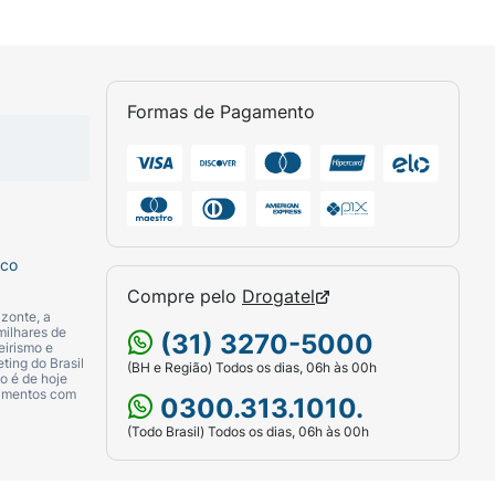
Formas de Pagamento
sco
Compre pelo
Drogatel
zonte, a
milhares de
(31) 3270-5000
eirismo e
ting do Brasil
(BH e Região) Todos os dias, 06h às 00h
o é de hoje
camentos com
0300.313.1010.
(Todo Brasil) Todos os dias, 06h às 00h