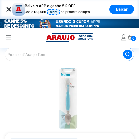
×
Baixe o APP e ganhe 5% OFF!
Baixar
cupom
Use o
APP5
na primeira compra
0
Araujo
Infantil
Acessórios para Alimentação Infantil
Co