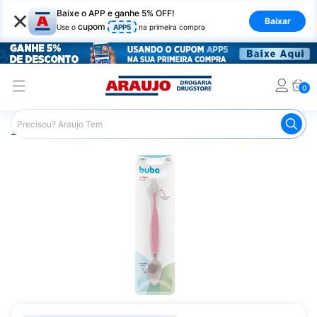
×
Baixe o APP e ganhe 5% OFF!
Baixar
cupom
Use o
APP5
na primeira compra
0
Araujo
Infantil
Acessórios para Alimentação Infantil
Co