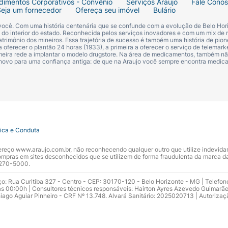
dimentos Corporativos - Convênio
Serviços Araujo
Fale Cono
Seja um fornecedor
Ofereça seu imóvel
Bulário
 você. Com uma história centenária que se confunde com a evolução de Belo Hori
s do interior do estado. Reconhecida pelos serviços inovadores e com um mix de 
trimônio dos mineiros. Essa trajetória de sucesso é também uma história de pion
 oferecer o plantão 24 horas (1933), a primeira a oferecer o serviço de telemarke
primeira rede a implantar o modelo drugstore. Na área de medicamentos, também nã
 novo para uma confiança antiga: de que na Araujo você sempre encontra medi
tica e Conduta
ndereço www.araujo.com.br, não reconhecendo qualquer outro que utilize indevid
pras em sites desconhecidos que se utilizem de forma fraudulenta da marca d
 3270-5000.
ço: Rua Curitiba 327 - Centro - CEP: 30170-120 - Belo Horizonte - MG | Telefon
s 00:00h | Consultores técnicos responsáveis: Hairton Ayres Azevedo Guimarã
hiago Aguiar Pinheiro - CRF Nº 13.748. Alvará Sanitário: 2025020713 | Autorizaç