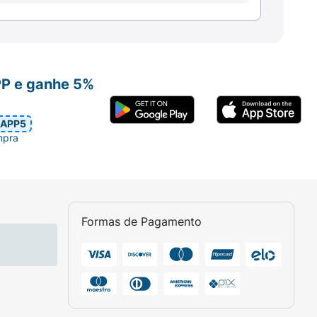
PP e ganhe 5%
APP5
mpra
Formas de Pagamento