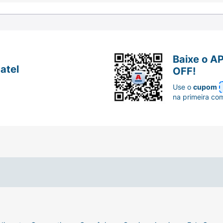
Baixe o A
atel
OFF!
Use o
cupom
na primeira co