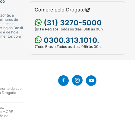
sco
Compre pelo
Drogatel
zonte, a
milhares de
(31) 3270-5000
eirismo e
ting do Brasil
(BH e Região) Todos os dias, 06h às 00h
o é de hoje
camentos com
0300.313.1010.
(Todo Brasil) Todos os dias, 06h às 00h
amente da sua
a Drogaria
es:
es – CRF
ão de