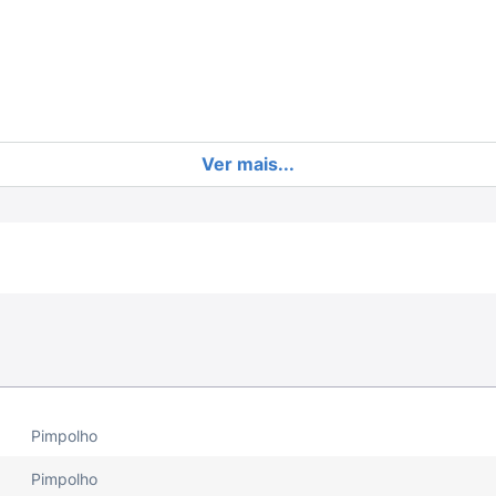
Ver mais...
lher dosadora é confortável para o bebê e prática para 
o conforto com Pimpolho!
Pimpolho
Pimpolho