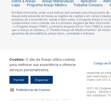
Sobre a Araujo
Araujo Manipulação
Aplicativo
Aten
Lojas
Programa Araujo Médico
Trabalhe Conosco
Em Belo Horizonte, onde você estiver, tem sempre uma Araujo perto de
Araujo está presente em todas as regiões da capital e em várias cidade
produtos de conveniência, saúde e bem-estar, a Drogaria Araujo é um pa
compromisso com o cliente: ela é a primeira drogaria de Belo Horizonte a
– o Drogatel Araujo (1963), a primeira drogaria Drive-Thru (1990) e a 
que a Araujo se destaca. O “Padrão Araujo de Medicamentos” dá nome
garantias de procedência, preço baixo, variedade e estoque.
Cookies:
O site da Araujo utiliza cookies
Termo de Uso
Portal da Privacidade
Covid-19
Código de É
para melhorar sua experiência e oferecer
serviços personalizados.
A Drogaria Araujo S/A informa que o seu site oficial corresponde ao e
marca. Para sua segurança recomendamos que não sejam realizadas com
Araujo S.A. Em caso de dúvidas, gentileza entrar em contato com (31)
Permitir
Dispensar
Razão Social: Drogaria Araujo S.A | CNPJ: 17.256.512.0001-16 | Endere
Preferências de Cookies
0300.313.1010 e (31) 3270-5000 Horário de funcionamento - 06:00h à
10.965 | Yasmin Silva Alvarenga – CRF 52.584 - Consultor substituto: T
Funcionamento da Empresa (AFE): 7.16355-1