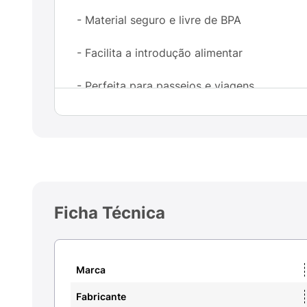
- Material seguro e livre de BPA
- Facilita a introdução alimentar
- Perfeita para passeios e viagens
Com um design ergonômico e macio, essa co
mais agradável. Invista na praticidade e n
Ficha Técnica
Marca
Fabricante