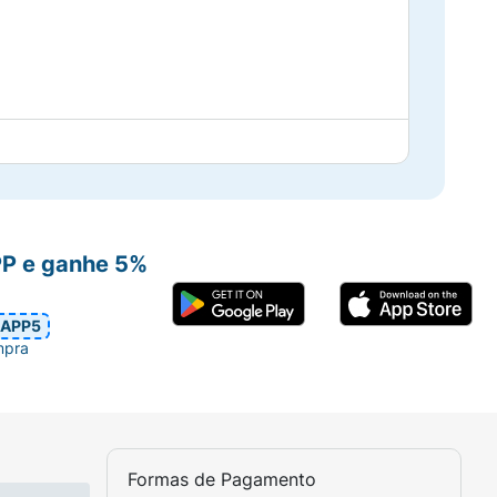
trole
PP e ganhe 5%
 de
APP5
mpra
Formas de Pagamento