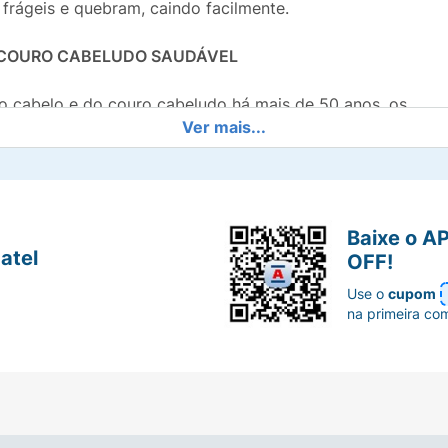
 frágeis e quebram, caindo facilmente.
 COURO CABELUDO SAUDÁVEL
o cabelo e do couro cabeludo há mais de 50 anos, os
Ver mais...
ecimento preciso dos fatores biológicos e ambientais que
beleza dos fios, desenvolvendo produtos testados sob con
Baixe o A
ma gama completa de soluções adaptadas para cada tipo
atel
OFF!
Use o
cupom
ssociando ingredientes de alta performance com texturas
na primeira co
PLA AÇÃO REPARADORA,