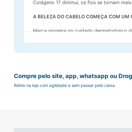
Colágeno 17 diminui, os fios se tornam mais
A BELEZA DO CABELO COMEÇA COM UM
Marca pioneira no cuidado dermatológico d
laboratórios Dercos desenvolveram um conh
influenciam a saúde do couro cabeludo e a 
dermatológico com eficácia comprovada. U
Compre pelo site, app, whatsapp ou Drog
Retire na loja com agilidade e sem passar pelo caixa.
cabelo e necessidade do couro cabeludo, a
sensoriais, ideal para uso diário.
Benefícios:
INOVAÇÃO:
Collagen Repair tem uma DU