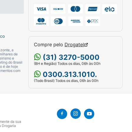
sco
Compre pelo
Drogatel
zonte, a
milhares de
(31) 3270-5000
eirismo e
ting do Brasil
(BH e Região) Todos os dias, 06h às 00h
o é de hoje
camentos com
0300.313.1010.
(Todo Brasil) Todos os dias, 06h às 00h
cácia. Aplique e massageie. Enxágue bem.
amente da sua
a Drogaria