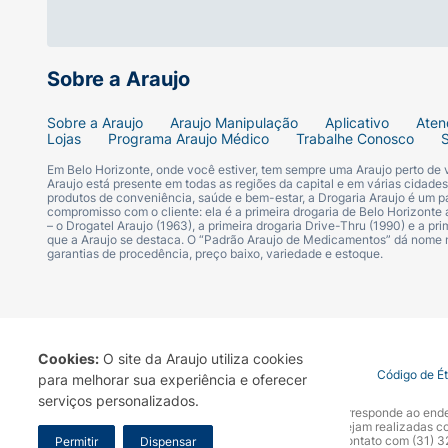
POTENCIALIZADA POR UMA COMBINAÇÃO 
Sobre a Araujo
FORTALECE A ESTRUTURA INTERNA
Sobre a Araujo
Araujo Manipulação
Aplicativo
Aten
DO FIO A NÍVEL MOLECULAR
Lojas
Programa Araujo Médico
Trabalhe Conosco
Em Belo Horizonte, onde você estiver, tem sempre uma Araujo perto de
97% DANOS REPARADOS¹
Araujo está presente em todas as regiões da capital e em várias cidade
produtos de conveniência, saúde e bem-estar, a Drogaria Araujo é um pa
compromisso com o cliente: ela é a primeira drogaria de Belo Horizonte a
– o Drogatel Araujo (1963), a primeira drogaria Drive-Thru (1990) e a 
RESULTADO:
Limpa suavemente o couro cab
que a Araujo se destaca. O “Padrão Araujo de Medicamentos” dá nome
garantias de procedência, preço baixo, variedade e estoque.
instantaneamente mais fortes, brilhosos e s
Modo de usar:
Cookies:
O site da Araujo utiliza cookies
USO:
Aplique nos cabelos molhados, direta
Termo de Uso
Portal da Privacidade
Covid-19
Código de É
para melhorar sua experiência e oferecer
Evitar contato com os olhos. Em caso de
serviços personalizados.
A Drogaria Araujo S/A informa que o seu site oficial corresponde ao e
marca. Para sua segurança recomendamos que não sejam realizadas com
Araujo S.A. Em caso de dúvidas, gentileza entrar em contato com (31)
Permitir
Dispensar