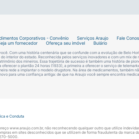
PODEROSA DE ATIVOS
dimentos Corporativos - Convênio
Serviços Araujo
Fale Cono
Seja um fornecedor
Ofereça seu imóvel
Bulário
 você. Com uma história centenária que se confunde com a evolução de Belo Hori
s do interior do estado. Reconhecida pelos serviços inovadores e com um mix de 
trimônio dos mineiros. Essa trajetória de sucesso é também uma história de pion
 oferecer o plantão 24 horas (1933), a primeira a oferecer o serviço de telemarke
primeira rede a implantar o modelo drugstore. Na área de medicamentos, também nã
eludo e o cabelo. Os fios ficam
 novo para uma confiança antiga: de que na Araujo você sempre encontra medi
audáveis.
mente sobre o Tratamento Ultra Reparação para melhor efi
tica e Conduta
ndereço www.araujo.com.br, não reconhecendo qualquer outro que utilize indevid
pras em sites desconhecidos que se utilizem de forma fraudulenta da marca d
 3270-5000.