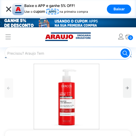
×
Baixe o APP e ganhe 5% OFF!
Baixar
cupom
Use o
APP5
na primeira compra
0
Araujo
Cabelo
Shampoos
Cabelos Danificados ou O