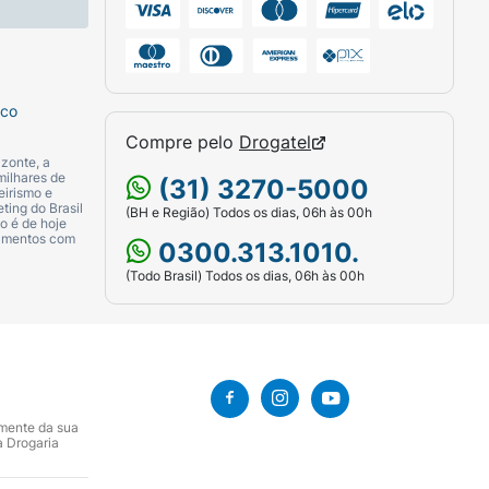
sco
Compre pelo
Drogatel
zonte, a
milhares de
(31) 3270-5000
eirismo e
ting do Brasil
(BH e Região) Todos os dias, 06h às 00h
o é de hoje
camentos com
0300.313.1010.
(Todo Brasil) Todos os dias, 06h às 00h
amente da sua
a Drogaria