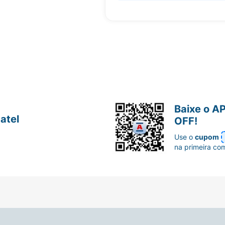
Baixe o A
atel
OFF!
Use o
cupom
na primeira co