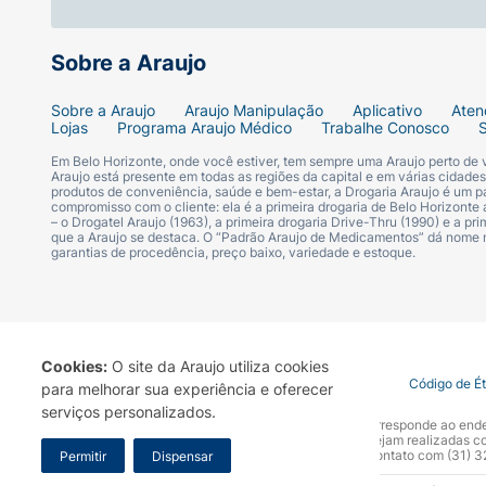
Sobre a Araujo
Sobre a Araujo
Araujo Manipulação
Aplicativo
Aten
Lojas
Programa Araujo Médico
Trabalhe Conosco
Em Belo Horizonte, onde você estiver, tem sempre uma Araujo perto de
Araujo está presente em todas as regiões da capital e em várias cidade
produtos de conveniência, saúde e bem-estar, a Drogaria Araujo é um pa
compromisso com o cliente: ela é a primeira drogaria de Belo Horizonte a
– o Drogatel Araujo (1963), a primeira drogaria Drive-Thru (1990) e a 
que a Araujo se destaca. O “Padrão Araujo de Medicamentos” dá nome
garantias de procedência, preço baixo, variedade e estoque.
Cookies:
O site da Araujo utiliza cookies
Termo de Uso
Portal da Privacidade
Covid-19
Código de É
para melhorar sua experiência e oferecer
serviços personalizados.
A Drogaria Araujo S/A informa que o seu site oficial corresponde ao e
marca. Para sua segurança recomendamos que não sejam realizadas com
Araujo S.A. Em caso de dúvidas, gentileza entrar em contato com (31)
Permitir
Dispensar