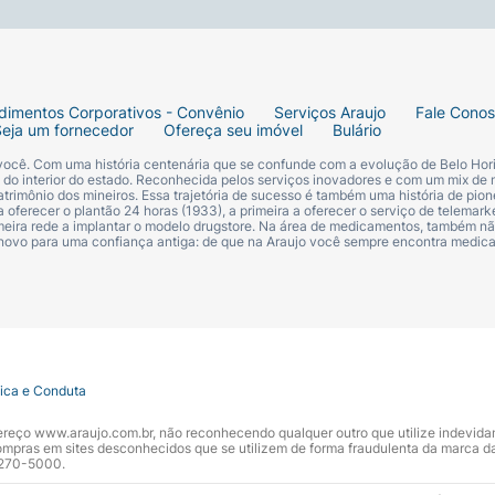
dimentos Corporativos - Convênio
Serviços Araujo
Fale Cono
Seja um fornecedor
Ofereça seu imóvel
Bulário
 você. Com uma história centenária que se confunde com a evolução de Belo Hori
s do interior do estado. Reconhecida pelos serviços inovadores e com um mix de 
trimônio dos mineiros. Essa trajetória de sucesso é também uma história de pion
 oferecer o plantão 24 horas (1933), a primeira a oferecer o serviço de telemarke
primeira rede a implantar o modelo drugstore. Na área de medicamentos, também nã
 novo para uma confiança antiga: de que na Araujo você sempre encontra medi
tica e Conduta
ndereço www.araujo.com.br, não reconhecendo qualquer outro que utilize indevid
pras em sites desconhecidos que se utilizem de forma fraudulenta da marca d
 3270-5000.