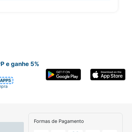
PP e ganhe 5%
APP5
mpra
Formas de Pagamento