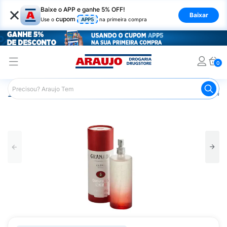
×
Baixe o APP e ganhe 5% OFF!
Baixar
cupom
Use o
APP5
na primeira compra
0
Araujo
Beleza e Cuidados
Perfumes e Colônias
Colôn