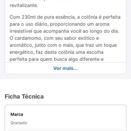
revitalizante.
Com 230ml de pura essência, a colônia é perfeita
para o uso diário, proporcionando um aroma
irresistível que acompanha você ao longo do dia.
O cardamomo, com seu sabor exótico e
aromático, junto com o mais, que traz um toque
energético, faz desta colônia uma escolha
perfeita para quem busca algo diferente e
marcante.
Ver mais...
Ideal para qualquer ocasião, seja em casa, no
trabalho ou em eventos especiais, a Colônia
Granado transforma sua rotina em um momento
Ficha Técnica
de sofisticação e bem-estar. Sinta a confiança
que vem de um perfume irresistível e envolvente
— traga a Colônia Cardamomo & Gengibre para
Marca
sua coleção e deixe sua marca inconfundível!
Granado