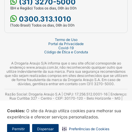
(31) 3270-5000
(BH e Região) Todos os dias, 06h às 00h
0300.313.1010
(Todo Brasil) Todos os dias, 06h às 00h
Termo de Uso
Portal da Privacidade
Covid-19
Código de Ética e Conduta
A Drogaria Araujo S/A informa que o seu site oficial corresponde ao
endereço www.araujo.com.br, não reconhecendo qualquer outro que
utilize indevidamente da sua marca. Para sua segurança recomendamos
que não sejam realizadas compras em sites desconhecidos que se utilizem
de forma fraudulenta da marca da Drogaria Araujo S.A. Em caso de
dúvidas, gentileza entrar em contato com (31) 3270-5000.
Razão Social: Drogaria Araujo S.A | CNPJ: 17.256.512.0001-16 | Endereço:
Rua Curitiba 327 - Centro - CEP: 30170-120 - Belo Horizonte - MG |
Telefones: 0300.313.1010 e (31) 3270-5000 Horário de funcionamento -
06:00h às 00:00h | Consultores técnicos responsáveis: Hairton Ayres
Cookies:
O site da Araujo utiliza cookies para melhorar sua
Azevedo Guimarães – CRF 10.965 | Yasmin Silva Alvarenga – CRF 52.584 -
Consultor substituto: Thiago Aguiar Pinheiro - CRF Nº 13.748. Alvará
experiência e oferecer serviços personalizados.
Sanitário: 2025020713 | Autorização de Funcionamento da Empresa (AFE):
7.16355-1
Permitir
Dispensar
Preferências de Cookies