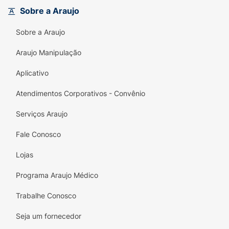
Hipoalergênico:
Desenvolvido para
Sobre a Araujo
minimizar o possível surgimento de
alergias, garantindo um uso seguro desde
Sobre a Araujo
os primeiros meses.
Araujo Manipulação
Momentos Inesquecíveis:
Cria uma
Aplicativo
memória olfativa deliciosa que remete ao
cuidado e proteção do colo
Atendimentos Corporativos - Convênio
materno/paterno.
Serviços Araujo
Coloque algumas gotas da colônia na ponta
dos seus dedos e aplique suavemente sobre a
Fale Conosco
roupinha do bebê ou atrás das orelhinhas.
Lojas
Não aplicar diretamente nas mucosas.
Perfeita para presentear em chás de bebê ou
Programa Araujo Médico
compor o kit de higiene diária.
Trabalhe Conosco
Seja um fornecedor