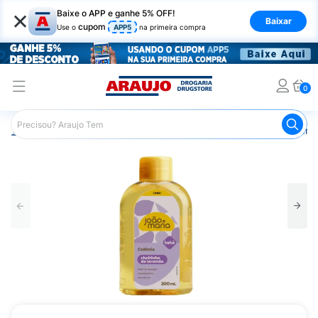
×
Baixe o APP e ganhe 5% OFF!
Baixar
cupom
Use o
APP5
na primeira compra
0
Araujo
Infantil
Banho Infantil
Perfumes e Colônias Infa