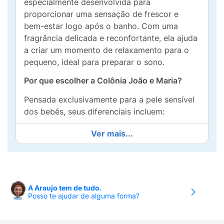
especialmente desenvolvida para
proporcionar uma sensação de frescor e
bem-estar logo após o banho. Com uma
fragrância delicada e reconfortante, ela ajuda
a criar um momento de relaxamento para o
pequeno, ideal para preparar o sono.
Por que escolher a Colônia João e Maria?
Pensada exclusivamente para a pele sensível
dos bebês, seus diferenciais incluem:
Essência Relaxante de Lavanda:
Conhecida
Ver mais...
por suas propriedades calmantes, a lavanda
deixa um aroma suave que tranquiliza o
bebê.
Fórmula Segura e Suave:
Produto
sem
A Araujo tem de tudo.
Posso te ajudar de alguma forma?
álcool
, evitando o ressecamento da pele ou
irritações desnecessárias.