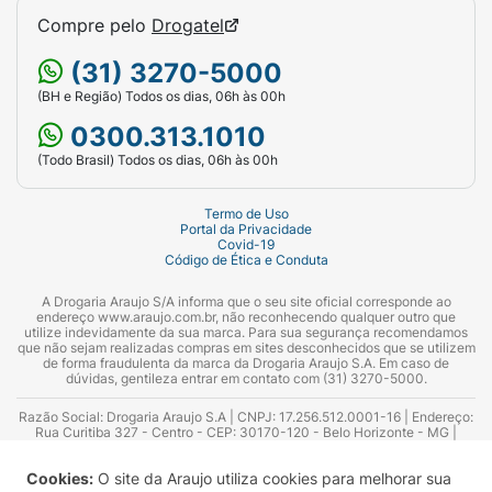
Compre pelo
Drogatel
(31) 3270-5000
(BH e Região) Todos os dias, 06h às 00h
0300.313.1010
(Todo Brasil) Todos os dias, 06h às 00h
Termo de Uso
Portal da Privacidade
Covid-19
Código de Ética e Conduta
A Drogaria Araujo S/A informa que o seu site oficial corresponde ao
endereço www.araujo.com.br, não reconhecendo qualquer outro que
utilize indevidamente da sua marca. Para sua segurança recomendamos
que não sejam realizadas compras em sites desconhecidos que se utilizem
de forma fraudulenta da marca da Drogaria Araujo S.A. Em caso de
dúvidas, gentileza entrar em contato com (31) 3270-5000.
Razão Social: Drogaria Araujo S.A | CNPJ: 17.256.512.0001-16 | Endereço:
Rua Curitiba 327 - Centro - CEP: 30170-120 - Belo Horizonte - MG |
Telefones: 0300.313.1010 e (31) 3270-5000 Horário de funcionamento -
06:00h às 00:00h | Consultores técnicos responsáveis: Hairton Ayres
Cookies:
O site da Araujo utiliza cookies para melhorar sua
Azevedo Guimarães – CRF 10.965 | Yasmin Silva Alvarenga – CRF 52.584 -