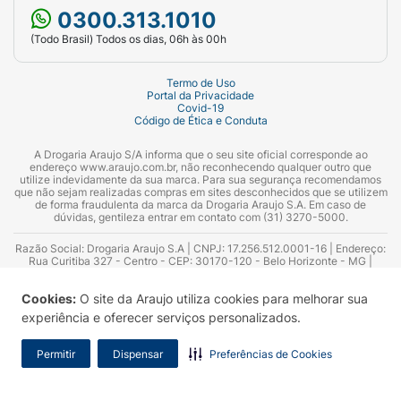
0300.313.1010
(Todo Brasil) Todos os dias, 06h às 00h
Termo de Uso
Portal da Privacidade
Covid-19
Código de Ética e Conduta
A Drogaria Araujo S/A informa que o seu site oficial corresponde ao
endereço www.araujo.com.br, não reconhecendo qualquer outro que
utilize indevidamente da sua marca. Para sua segurança recomendamos
que não sejam realizadas compras em sites desconhecidos que se utilizem
de forma fraudulenta da marca da Drogaria Araujo S.A. Em caso de
dúvidas, gentileza entrar em contato com (31) 3270-5000.
Razão Social: Drogaria Araujo S.A | CNPJ: 17.256.512.0001-16 | Endereço:
Rua Curitiba 327 - Centro - CEP: 30170-120 - Belo Horizonte - MG |
Telefones: 0300.313.1010 e (31) 3270-5000 Horário de funcionamento -
06:00h às 00:00h | Consultores técnicos responsáveis: Hairton Ayres
Cookies:
O site da Araujo utiliza cookies para melhorar sua
Azevedo Guimarães – CRF 10.965 | Yasmin Silva Alvarenga – CRF 52.584 -
Consultor substituto: Thiago Aguiar Pinheiro - CRF Nº 13.748. Alvará
experiência e oferecer serviços personalizados.
Sanitário: 2025020713 | Autorização de Funcionamento da Empresa (AFE):
7.16355-1
Permitir
Dispensar
Preferências de Cookies