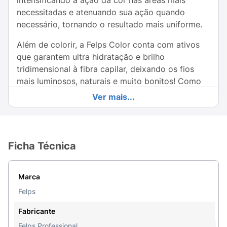
intensificando a ação da cor nas áreas mais
necessitadas e atenuando sua ação quando
necessário, tornando o resultado mais uniforme.
Além de colorir, a Felps Color conta com ativos
que garantem ultra hidratação e brilho
tridimensional à fibra capilar, deixando os fios
mais luminosos, naturais e muito bonitos! Como
usar: Preparo e Proporção de Mistura: em um
Ver mais...
recipiente não metálico, misture na proporção de
1:1,5, ou seja, 60g da coloração com 90ml de
Emulsão Oxidante Felps Profissional no volume
desejado, exceto nos clareadores.
Ficha Técnica
Misture até obter um creme homogêneo. Aplique
com um pincel sobre os cabelos secos e não
Marca
lavados. Divida os cabelos em quatro partes e
Felps
inicie pela parte superior. Deposite a massa
(coloração + oxidante) em todo o comprimento e
Fabricante
pontas, mantendo a distância de 1 a 2 cm da raiz.
Felps Professional