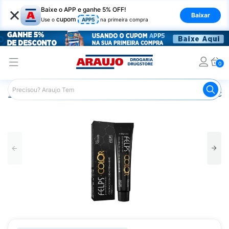
×
Baixe o APP e ganhe 5% OFF!
Baixar
cupom
Use o
APP5
na primeira compra
0
Araujo
Cabelo
Tintura e Coloração
Coloração em Cre