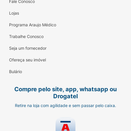
condicionador Felps Profissional massageando
Fale Conosco
por todo o cabelo e couro cabeludo, enxague.
Lojas
Não é necessário o uso de shampoo após a
Programa Araujo Médico
aplicação. Obs: em cabelos brancos, o tempo de
ação da coloração deve ser prolongado por 10 ou
Trabalhe Conosco
15 minutos além do tempo estabelecido.
Seja um fornecedor
Ofereça seu imóvel
Bulário
Compre pelo site, app, whatsapp ou
Drogatel
Retire na loja com agilidade e sem passar pelo caixa.