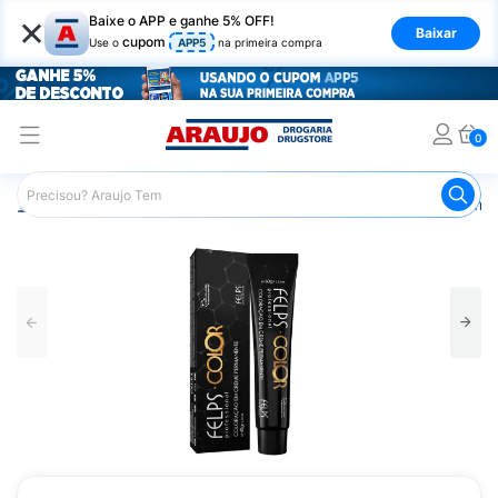
×
Baixe o APP e ganhe 5% OFF!
Baixar
cupom
Use o
APP5
na primeira compra
0
Araujo
Cabelo
Tintura e Coloração
Coloração Perma