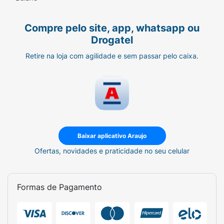
Aplique no antebraço ou atrás da orelha.
Compre pelo site, app, whatsapp ou
Deixe agir por 30 minutos. Lave o local.
Drogatel
Aguarde 24 horas e se neste período surgir
Retire na loja com agilidade e sem passar pelo caixa.
irritação na pele, coceira ou ardência no local
ou na sua proximidade, fica provada a
hipersensibilidade da pessoa ao produto e
portanto, o produto não deve ser utilizado.
Baixar aplicativo Araujo
Ofertas, novidades e praticidade no seu celular
Formas de Pagamento