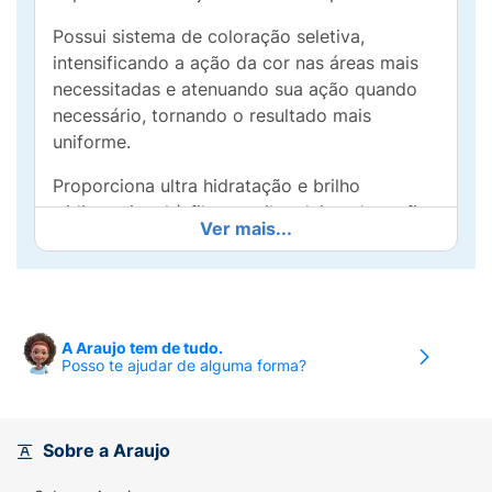
Possui sistema de coloração seletiva,
intensificando a ação da cor nas áreas mais
necessitadas e atenuando sua ação quando
necessário, tornando o resultado mais
uniforme.
Proporciona ultra hidratação e brilho
tridimensional à fibra capilar, deixando os fios
Ver mais...
mais luminosos e naturais.
A Felps Color é a única coloração que possui
proteína de Cinesina. Ela promove a retenção
de agentes emolientes, como óleos
A Araujo tem de tudo.
essenciais, proporcionando hidratação dos
Posso te ajudar de alguma forma?
fios de dentro para fora.
Também possui em sua composição o agente
Sobre a Araujo
BIOMIMETIC, que promove o selamento das
cutículas capilares e prolonga o efeito da