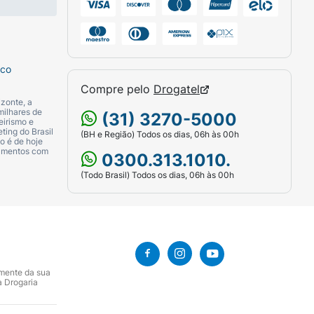
roximidade, fica provada a hipersensibilidade
sco
Compre pelo
Drogatel
zonte, a
milhares de
(31) 3270-5000
eirismo e
ting do Brasil
(BH e Região) Todos os dias, 06h às 00h
o é de hoje
camentos com
0300.313.1010.
(Todo Brasil) Todos os dias, 06h às 00h
amente da sua
a Drogaria