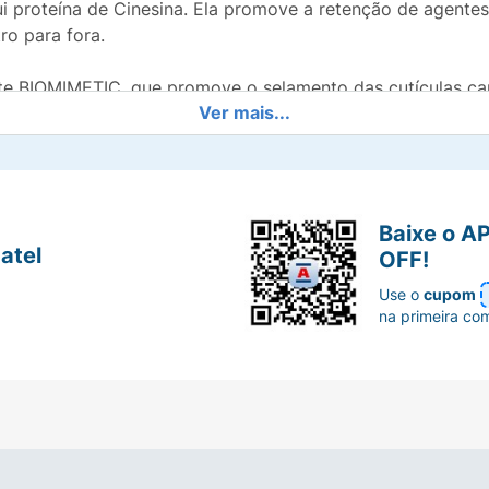
ui proteína de Cinesina. Ela promove a retenção de agentes
ro para fora.
BIOMIMETIC, que promove o selamento das cutículas capil
Ver mais...
 que se fundem em uma infinidade de tons e proporciona
Baixe o A
cabelos quantos tons desejar, ou clareá-los em até 2 ton
atel
OFF!
Use o
cupom
 preferência, descartáveis.
na primeira co
se utilizá-lo.