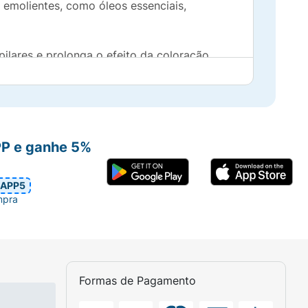
 emolientes, como óleos essenciais,
ares e prolonga o efeito da coloração,
m as mais diversas combinações para seu
PP e ganhe 5%
s, e até 4 tons com os CLAREADORES.
APP5
mpra
Formas de Pagamento