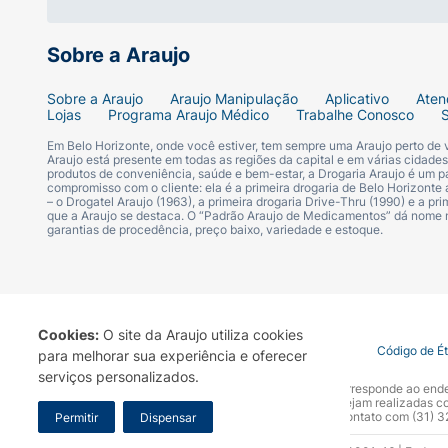
Deixe agir por 30 minutos. Lave o local.
Sobre a Araujo
Aguarde 24 horas e se neste período surgir i
da pessoa ao produto e portanto, o produto
Sobre a Araujo
Araujo Manipulação
Aplicativo
Aten
Lojas
Programa Araujo Médico
Trabalhe Conosco
Em Belo Horizonte, onde você estiver, tem sempre uma Araujo perto de
Araujo está presente em todas as regiões da capital e em várias cidade
produtos de conveniência, saúde e bem-estar, a Drogaria Araujo é um pa
compromisso com o cliente: ela é a primeira drogaria de Belo Horizonte a
– o Drogatel Araujo (1963), a primeira drogaria Drive-Thru (1990) e a 
que a Araujo se destaca. O “Padrão Araujo de Medicamentos” dá nome
garantias de procedência, preço baixo, variedade e estoque.
Cookies:
O site da Araujo utiliza cookies
Termo de Uso
Portal da Privacidade
Covid-19
Código de É
para melhorar sua experiência e oferecer
serviços personalizados.
A Drogaria Araujo S/A informa que o seu site oficial corresponde ao e
marca. Para sua segurança recomendamos que não sejam realizadas com
Araujo S.A. Em caso de dúvidas, gentileza entrar em contato com (31)
Permitir
Dispensar