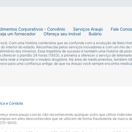
rritação na pele, coceira ou ardência no local ou na sua p
 não deve ser utilizado.
dimentos Corporativos - Convênio
Serviços Araujo
Fale Cono
Seja um fornecedor
Ofereça seu imóvel
Bulário
 você. Com uma história centenária que se confunde com a evolução de Belo Hori
s do interior do estado. Reconhecida pelos serviços inovadores e com um mix de 
trimônio dos mineiros. Essa trajetória de sucesso é também uma história de pion
 oferecer o plantão 24 horas (1933), a primeira a oferecer o serviço de telemarke
primeira rede a implantar o modelo drugstore. Na área de medicamentos, também nã
 novo para uma confiança antiga: de que na Araujo você sempre encontra medi
tica e Conduta
ndereço www.araujo.com.br, não reconhecendo qualquer outro que utilize indevid
pras em sites desconhecidos que se utilizem de forma fraudulenta da marca d
 3270-5000.