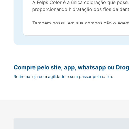
A Felps Color é a única coloração que poss
proporcionando hidratação dos fios de dent
Também possui em sua composição o agente 
proporcionando um reflexo rico e intenso.
Uma gama de cores duradouras e luminosas,
visual.
A coloração Felps Color pode escurecer os 
Compre pelo site, app, whatsapp ou Drog
Retire na loja com agilidade e sem passar pelo caixa.
OBS:
Utilize sempre luvas apropriadas e, de
Prova de toque:
Prepare um pouco desse produto como se fos
Aplique no antebraço ou atrás da orelha.