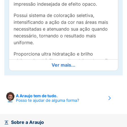
impressão indesejada de efeito opaco.
Possui sistema de coloração seletiva,
intensificando a ação da cor nas áreas mais
necessitadas e atenuando sua ação quando
necessário, tornando o resultado mais
uniforme.
Proporciona ultra hidratação e brilho
tridimensional à fibra capilar, deixando os fios
Ver mais...
mais luminosos e naturais.
A Felps Color é a única coloração que possui
proteína de Cinesina. Ela promove a retenção
de agentes emolientes, como óleos
A Araujo tem de tudo.
essenciais, proporcionando hidratação dos
Posso te ajudar de alguma forma?
fios de dentro para fora.
Também possui em sua composição o agente
Sobre a Araujo
BIOMIMETIC, que promove o selamento das