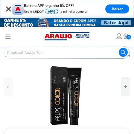
×
Baixe o APP e ganhe 5% OFF!
Baixar
cupom
Use o
APP5
na primeira compra
0
Araujo
Cabelo
Tintura e Coloração
Coloração Perma