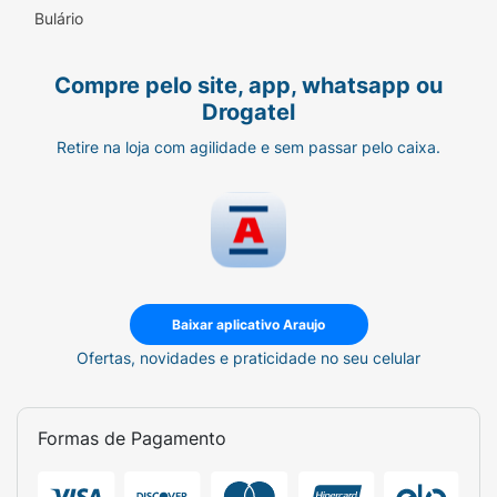
fosse utilizá-lo.
Bulário
Aplique no antebraço ou atrás da orelha.
Compre pelo site, app, whatsapp ou
Deixe agir por 30 minutos. Lave o local.
Drogatel
Aguarde 24 horas e se neste período surgir
Retire na loja com agilidade e sem passar pelo caixa.
irritação na pele, coceira ou ardência no local
ou na sua proximidade, fica provada a
hipersensibilidade da pessoa ao produto e
portanto, o produto não deve ser utilizado.
Baixar aplicativo Araujo
Ofertas, novidades e praticidade no seu celular
Formas de Pagamento