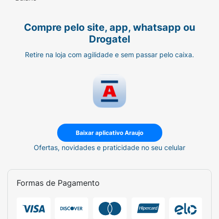
Aplique no antebraço ou atrás da orelha.
Compre pelo site, app, whatsapp ou
Deixe agir por 30 minutos. Lave o local.
Drogatel
Aguarde 24 horas e se neste período surgir
Retire na loja com agilidade e sem passar pelo caixa.
irritação na pele, coceira ou ardência no local
ou na sua proximidade, fica provada a
hipersensibilidade da pessoa ao produto e
portanto, o produto não deve ser utilizado.
Baixar aplicativo Araujo
Ofertas, novidades e praticidade no seu celular
Formas de Pagamento