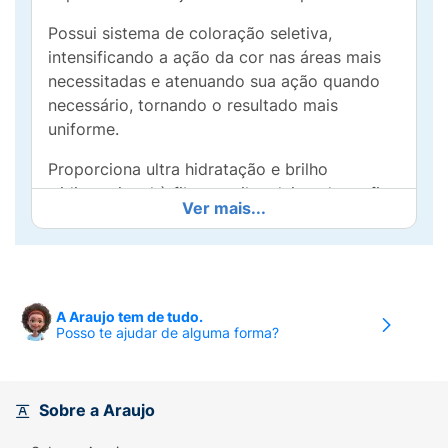
Possui sistema de coloração seletiva,
intensificando a ação da cor nas áreas mais
necessitadas e atenuando sua ação quando
necessário, tornando o resultado mais
uniforme.
Proporciona ultra hidratação e brilho
tridimensional à fibra capilar, deixando os fios
Ver mais...
mais luminosos e naturais.
A Felps Color é a única coloração que possui
proteína de Cinesina. Ela promove a retenção
de agentes emolientes, como óleos
A Araujo tem de tudo.
essenciais, proporcionando hidratação dos
Posso te ajudar de alguma forma?
fios de dentro para fora.
Também possui em sua composição o agente
Sobre a Araujo
BIOMIMETIC, que promove o selamento das
cutículas capilares e prolonga o efeito da