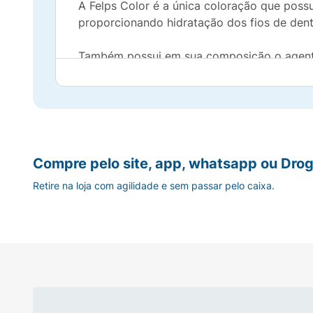
A Felps Color é a única coloração que poss
proporcionando hidratação dos fios de dent
Também possui em sua composição o agente 
proporcionando um reflexo rico e intenso.
Uma gama de cores duradouras e luminosas,
visual.
A coloração Felps Color pode escurecer os 
Compre pelo site, app, whatsapp ou Drog
Retire na loja com agilidade e sem passar pelo caixa.
OBS:
Utilize sempre luvas apropriadas e, de
Prova de toque:
Prepare um pouco desse produto como se fos
Aplique no antebraço ou atrás da orelha.