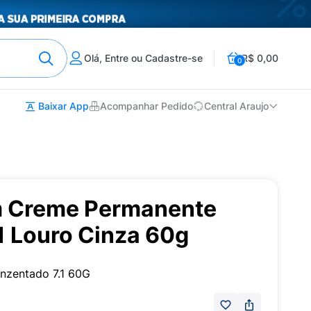
Olá, Entre ou Cadastre-se
R$ 0,00
0
Baixar App
Acompanhar Pedido
Central Araujo
m Creme Permanente
.1 Louro Cinza 60g
inzentado 7.1 60G