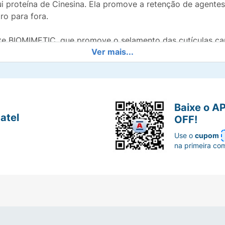
ui proteína de Cinesina. Ela promove a retenção de agentes
ro para fora.
BIOMIMETIC, que promove o selamento das cutículas capil
Ver mais...
 que se fundem em uma infinidade de tons e proporciona
Baixe o A
cabelos quantos tons desejar, ou clareá-los em até 2 ton
atel
OFF!
Use o
cupom
 preferência, descartáveis.
na primeira co
se utilizá-lo.