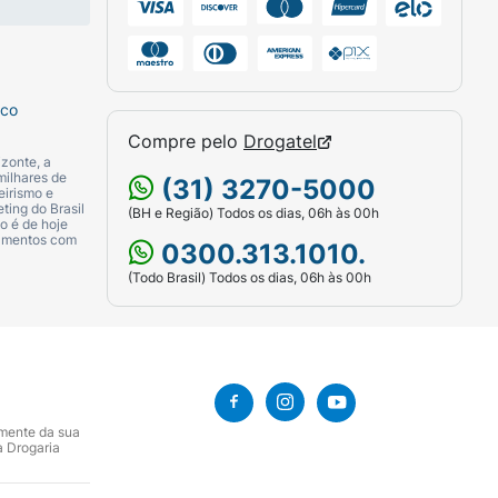
roximidade, fica provada a hipersensibilidade
sco
Compre pelo
Drogatel
zonte, a
milhares de
(31) 3270-5000
eirismo e
ting do Brasil
(BH e Região) Todos os dias, 06h às 00h
o é de hoje
camentos com
0300.313.1010.
(Todo Brasil) Todos os dias, 06h às 00h
amente da sua
a Drogaria