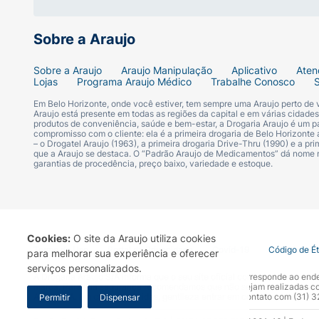
Deixe agir por 30 minutos. Lave o local.
Sobre a Araujo
Aguarde 24 horas e se neste período surgir i
da pessoa ao produto e portanto, o produto
Sobre a Araujo
Araujo Manipulação
Aplicativo
Aten
Lojas
Programa Araujo Médico
Trabalhe Conosco
Em Belo Horizonte, onde você estiver, tem sempre uma Araujo perto de
Araujo está presente em todas as regiões da capital e em várias cidade
produtos de conveniência, saúde e bem-estar, a Drogaria Araujo é um pa
compromisso com o cliente: ela é a primeira drogaria de Belo Horizonte a
– o Drogatel Araujo (1963), a primeira drogaria Drive-Thru (1990) e a 
que a Araujo se destaca. O “Padrão Araujo de Medicamentos” dá nome
garantias de procedência, preço baixo, variedade e estoque.
Cookies:
O site da Araujo utiliza cookies
Termo de Uso
Portal da Privacidade
Covid-19
Código de É
para melhorar sua experiência e oferecer
serviços personalizados.
A Drogaria Araujo S/A informa que o seu site oficial corresponde ao e
marca. Para sua segurança recomendamos que não sejam realizadas com
Araujo S.A. Em caso de dúvidas, gentileza entrar em contato com (31)
Permitir
Dispensar