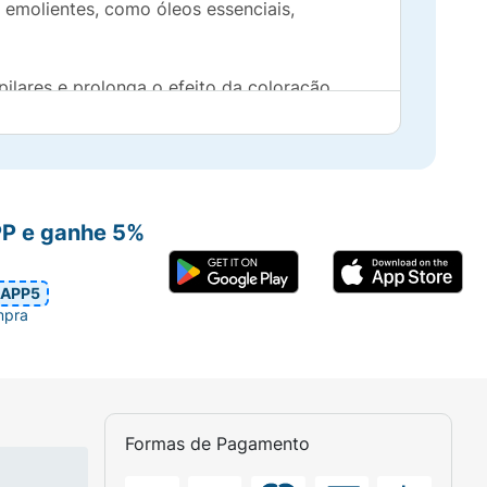
 emolientes, como óleos essenciais,
ares e prolonga o efeito da coloração,
m as mais diversas combinações para seu
PP e ganhe 5%
s, e até 4 tons com os CLAREADORES.
APP5
mpra
Formas de Pagamento