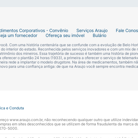
rritação na pele, coceira ou ardência no local ou na sua p
 não deve ser utilizado.
dimentos Corporativos - Convênio
Serviços Araujo
Fale Cono
Seja um fornecedor
Ofereça seu imóvel
Bulário
 você. Com uma história centenária que se confunde com a evolução de Belo Hori
s do interior do estado. Reconhecida pelos serviços inovadores e com um mix de 
trimônio dos mineiros. Essa trajetória de sucesso é também uma história de pion
 oferecer o plantão 24 horas (1933), a primeira a oferecer o serviço de telemarke
primeira rede a implantar o modelo drugstore. Na área de medicamentos, também nã
 novo para uma confiança antiga: de que na Araujo você sempre encontra medi
tica e Conduta
ndereço www.araujo.com.br, não reconhecendo qualquer outro que utilize indevid
pras em sites desconhecidos que se utilizem de forma fraudulenta da marca d
 3270-5000.