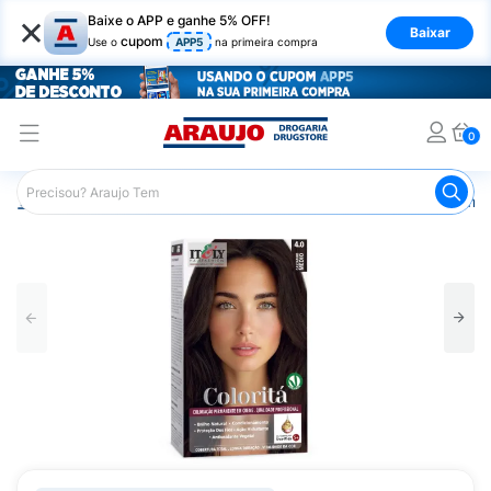
×
Baixe o APP e ganhe 5% OFF!
Baixar
cupom
Use o
APP5
na primeira compra
0
Araujo
Cabelo
Tintura e Coloração
Coloração Perma