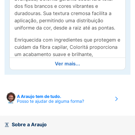
dos fios brancos e cores vibrantes e
duradouras. Sua textura cremosa facilita a
aplicação, permitindo uma distribuição
uniforme da cor, desde a raiz até as pontas.
Enriquecida com ingredientes que protegem e
cuidam da fibra capilar, Coloritá proporciona
um acabamento suave e brilhante,
preservando a saúde dos cabelos. Ideal para
Ver mais...
quem busca uma transformação completa ou
apenas realçar a cor natural, oferecendo tons
intensos e radiantes que resistem ao
desbotamento.
A Araujo tem de tudo.
Posso te ajudar de alguma forma?
Sobre a Araujo