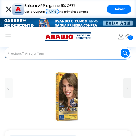
×
Baixe o APP e ganhe 5% OFF!
Baixar
cupom
Use o
APP5
na primeira compra
0
Araujo
Cabelo
Tintura e Coloração
Coloração Perma