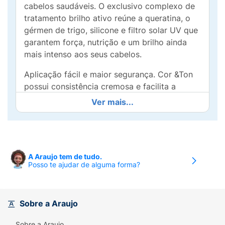
cabelos saudáveis. O exclusivo complexo de
tratamento brilho ativo reúne a queratina, o
gérmen de trigo, silicone e filtro solar UV que
garantem força, nutrição e um brilho ainda
mais intenso aos seus cabelos.
Aplicação fácil e maior segurança. Cor &Ton
possui consistência cremosa e facilita a
distribuição nos fios.Para uma cor mais
Ver mais...
duradoura, após de enxaguar a coloração,
aplique o tratamento fixacor.Finalização, seus
cabelos ficam com uma cor perfeita e
uniforme. E você ainda mais linda.
A Araujo tem de tudo.
Posso te ajudar de alguma forma?
Recomendações para um perfeito resultado:
Caso a cor natural de seus cabelos esteja
mais escura que a cor desejada ou seus
Sobre a Araujo
cabelos já são tingidos e a nuance escolhida
for mais clara, consulte um profissional, pois
Sobre a Araujo