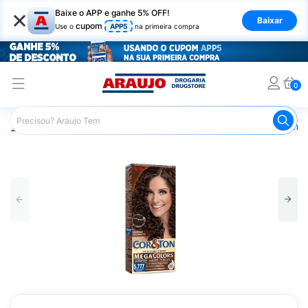
×
Baixe o APP e ganhe 5% OFF!
Baixar
cupom
Use o
APP5
na primeira compra
0
Araujo
Cabelo
Tintura e Coloração
Coloração Perma