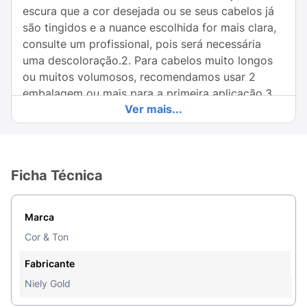
escura que a cor desejada ou se seus cabelos já
são tingidos e a nuance escolhida for mais clara,
consulte um profissional, pois será necessária
uma descoloração.2. Para cabelos muito longos
ou muitos volumosos, recomendamos usar 2
embalagem ou mais para a primeira aplicação.3.
Ver mais...
Para uma perfeita cobertura acima dos 40% dos
fios brancos, adicione ao tom de reflexo desejado
o tom natural (Exemplo: 6.7 Chocolate + 6.0
Louro Escuro).
Ficha Técnica
Modo de usar:
Veja no folheto explicativo. Ele
possui instruções importantes para você obter o
Marca
melhor resultado da cor.
Cor & Ton
Fabricante
Niely Gold