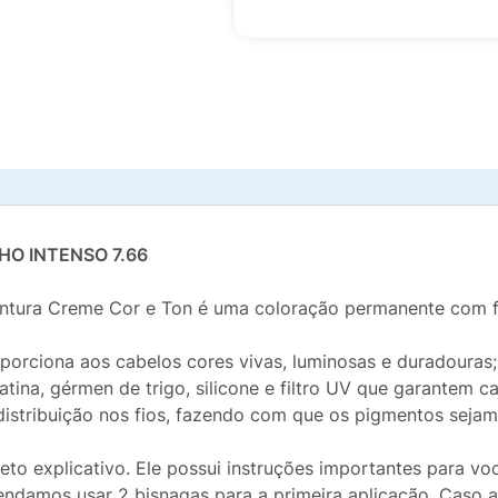
O INTENSO 7.66
intura Creme Cor e Ton é uma coloração permanente com fó
porciona aos cabelos cores vivas, luminosas e duradouras;
tina, gérmen de trigo, silicone e filtro UV que garantem 
distribuição nos fios, fazendo com que os pigmentos sejam
heto explicativo. Ele possui instruções importantes para vo
damos usar 2 bisnagas para a primeira aplicação. Caso a 