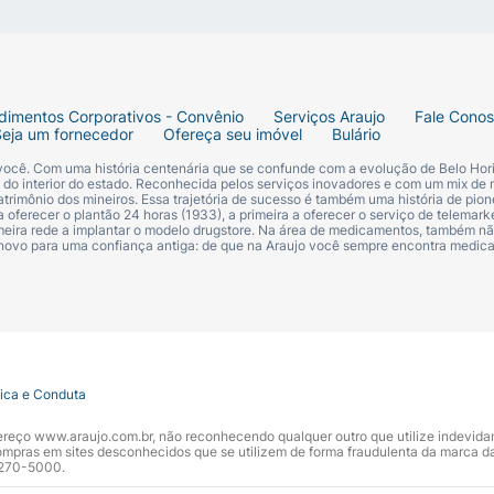
dimentos Corporativos - Convênio
Serviços Araujo
Fale Cono
Seja um fornecedor
Ofereça seu imóvel
Bulário
 você. Com uma história centenária que se confunde com a evolução de Belo Hori
s do interior do estado. Reconhecida pelos serviços inovadores e com um mix de 
trimônio dos mineiros. Essa trajetória de sucesso é também uma história de pion
 oferecer o plantão 24 horas (1933), a primeira a oferecer o serviço de telemarke
primeira rede a implantar o modelo drugstore. Na área de medicamentos, também nã
 novo para uma confiança antiga: de que na Araujo você sempre encontra medi
tica e Conduta
ndereço www.araujo.com.br, não reconhecendo qualquer outro que utilize indevid
pras em sites desconhecidos que se utilizem de forma fraudulenta da marca d
 3270-5000.