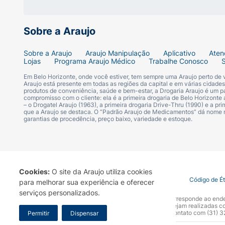
Sobre a Araujo
Sobre a Araujo
Araujo Manipulação
Aplicativo
Aten
Lojas
Programa Araujo Médico
Trabalhe Conosco
Em Belo Horizonte, onde você estiver, tem sempre uma Araujo perto de
Araujo está presente em todas as regiões da capital e em várias cidade
produtos de conveniência, saúde e bem-estar, a Drogaria Araujo é um pa
compromisso com o cliente: ela é a primeira drogaria de Belo Horizonte a
– o Drogatel Araujo (1963), a primeira drogaria Drive-Thru (1990) e a 
que a Araujo se destaca. O “Padrão Araujo de Medicamentos” dá nome
garantias de procedência, preço baixo, variedade e estoque.
Cookies:
O site da Araujo utiliza cookies
Termo de Uso
Portal da Privacidade
Covid-19
Código de É
para melhorar sua experiência e oferecer
serviços personalizados.
A Drogaria Araujo S/A informa que o seu site oficial corresponde ao e
marca. Para sua segurança recomendamos que não sejam realizadas com
Araujo S.A. Em caso de dúvidas, gentileza entrar em contato com (31)
Permitir
Dispensar