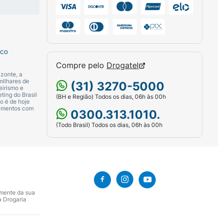
sco
Compre pelo
Drogatel
zonte, a
milhares de
(31) 3270-5000
eirismo e
ting do Brasil
(BH e Região) Todos os dias, 06h às 00h
o é de hoje
camentos com
0300.313.1010.
(Todo Brasil) Todos os dias, 06h às 00h
amente da sua
a Drogaria