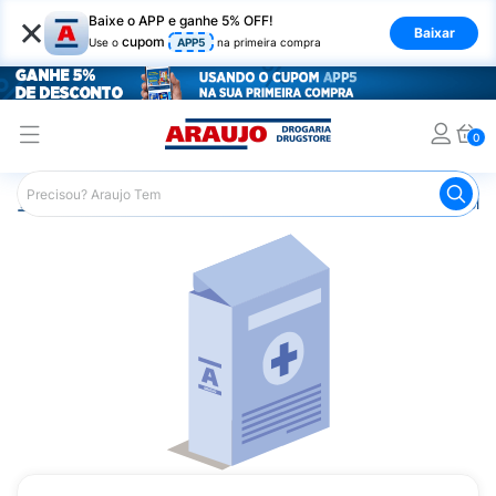
×
Baixe o APP e ganhe 5% OFF!
Baixar
cupom
Use o
APP5
na primeira compra
0
Araujo
Saúde e Bem Estar
Vitaminas e Minerais
Poliv