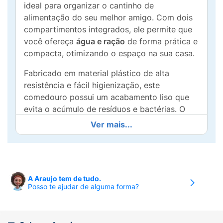
ideal para organizar o cantinho de
alimentação do seu melhor amigo. Com dois
compartimentos integrados, ele permite que
você ofereça
água e ração
de forma prática e
compacta, otimizando o espaço na sua casa.
Fabricado em material plástico de alta
resistência e fácil higienização, este
comedouro possui um acabamento liso que
evita o acúmulo de resíduos e bactérias. O
design na cor azul conta com detalhes de
Ver mais...
patinhas em relevo
, trazendo um toque lúdico
e charmoso para o ambiente. Suas bordas
arredondadas garantem que o cão ou gato
consiga acessar todo o alimento sem
A Araujo tem de tudo.
dificuldades, proporcionando uma experiência
Posso te ajudar de alguma forma?
de alimentação muito mais confortável e
segura.