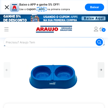
×
Baixe o APP e ganhe 5% OFF!
Baixar
cupom
Use o
APP5
na primeira compra
0
Araujo
Pet Shop
Cachorros
Comedouro para Cachor