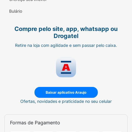
Para garantir a saúde do seu pet, lave o
Bulário
comedouro regularmente com água e sabão
neutro. Evite o uso de esponjas de aço para
Compre pelo site, app, whatsapp ou
não riscar o material e troque a água do seu
Drogatel
pet diariamente.
Retire na loja com agilidade e sem passar pelo caixa.
Ficha Técnica:
Marca:
MIÓ.
Modelo:
Duplo Pata.
Cor:
Azul.
Baixar aplicativo Araujo
Material:
Polipropileno (Plástico Resistente).
Ofertas, novidades e praticidade no seu celular
Indicação:
Cães e Gatos (Porte pequeno e
médio).
Formas de Pagamento
Tipo:
Comedouro e Bebedouro conjugado.