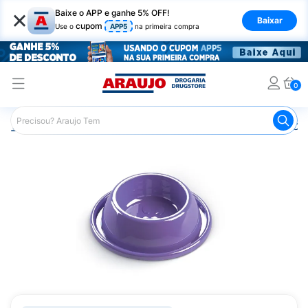
×
Baixe o APP e ganhe 5% OFF!
Baixar
cupom
Use o
APP5
na primeira compra
0
Araujo
Pet Shop
Gatos
Comedouro para Gato
Com