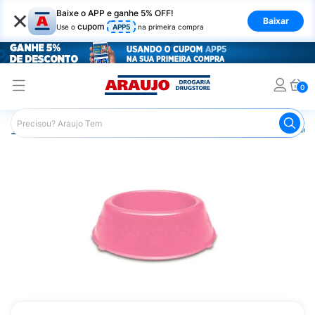
×
Baixe o APP e ganhe 5% OFF!
Baixar
cupom
Use o
APP5
na primeira compra
0
Araujo
Pet Shop
Cachorros
Comedouro para Cachor