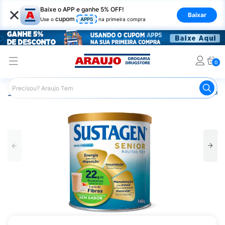
×
Baixe o APP e ganhe 5% OFF!
Baixar
cupom
Use o
APP5
na primeira compra
0
Araujo
Saúde e Bem Estar
Cuidado Adulto
Suplemen