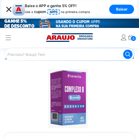
×
Baixe o APP e ganhe 5% OFF!
Baixar
cupom
Use o
APP5
na primeira compra
0
Araujo
Saúde e Bem Estar
Vitaminas e Minerais
Outra