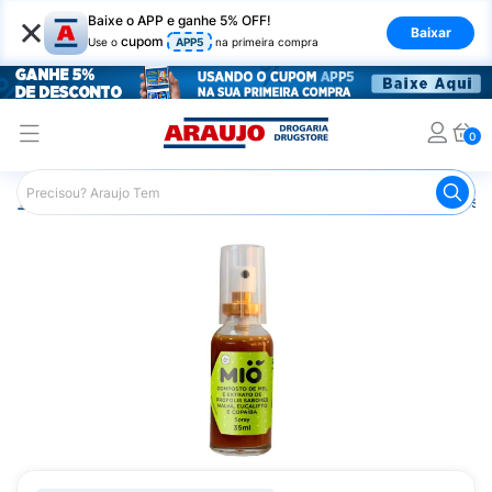
×
Baixe o APP e ganhe 5% OFF!
Baixar
cupom
Use o
APP5
na primeira compra
0
Araujo
Medicamentos
Mais Medicamentos
Composto 