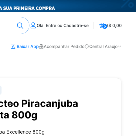
Olá, Entre ou Cadastre-se
R$ 0,00
0
Baixar App
Acompanhar Pedido
Central Araujo
teo Piracanjuba
ata 800g
ba Excellence 800g