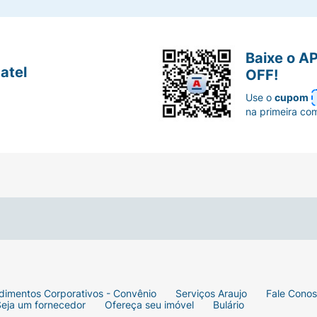
Baixe o A
atel
OFF!
Use o
cupom
na primeira co
dimentos Corporativos - Convênio
Serviços Araujo
Fale Cono
Seja um fornecedor
Ofereça seu imóvel
Bulário