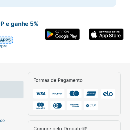
PP e ganhe 5%
APP5
mpra
Formas de Pagamento
sco
Compre pelo
Drogatel