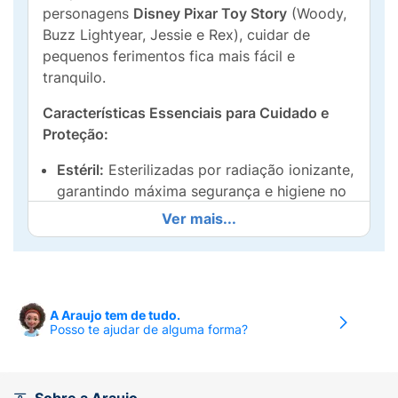
personagens
Disney Pixar Toy Story
(Woody,
Buzz Lightyear, Jessie e Rex), cuidar de
pequenos ferimentos fica mais fácil e
tranquilo.
Características Essenciais para Cuidado e
Proteção:
Estéril:
Esterilizadas por radiação ionizante,
garantindo máxima segurança e higiene no
contato com a ferida.
Ver mais...
Não Aderente:
Evita que a compressa
grude no ferimento, facilitando a troca e
minimizando a dor.
A Araujo tem de tudo.
Super Absorvente:
Alta capacidade de
Posso te ajudar de alguma forma?
absorção, ideal para limpar e proteger
ferimentos, cortes e arranhões.