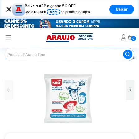
×
Baixe o APP e ganhe 5% OFF!
Baixar
cupom
Use o
APP5
na primeira compra
0
Araujo
Saúde e Bem Estar
Primeiros Socorros
Gaze