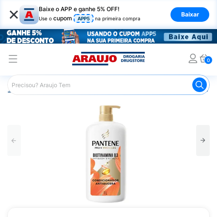
×
Baixe o APP e ganhe 5% OFF!
Baixar
cupom
Use o
APP5
na primeira compra
0
Araujo
Cabelo
Condicionador
Cabelos com Queda