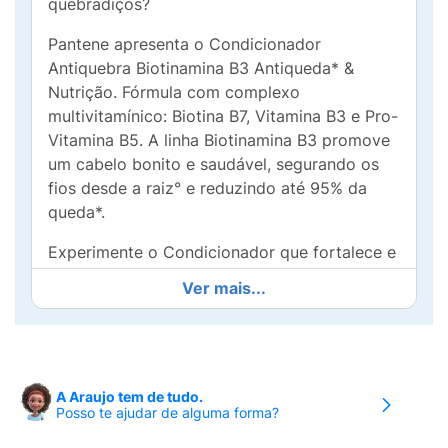
quebradiços?
Pantene apresenta o Condicionador
Antiquebra Biotinamina B3 Antiqueda* &
Nutrição. Fórmula com complexo
multivitamínico: Biotina B7, Vitamina B3 e Pro-
Vitamina B5. A linha Biotinamina B3 promove
um cabelo bonito e saudável, segurando os
fios desde a raiz° e reduzindo até 95% da
queda*.
Experimente o Condicionador que fortalece e
traz maciez, nutrição e hidratação profunda,
Ver mais...
reduzindo a quebra. Sua dose diária de
vitaminas para ajudar a manter o seu cabelo
Pantene!
Marca Nº1 de condicionadores do Mundo+.
A Araujo tem de tudo.
Posso te ajudar de alguma forma?
*Queda devido à quebra vs. shampoo sem