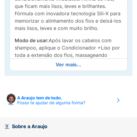
que ficam mais lisos, leves e brilhantes.
Fórmula com inovadora tecnologia Sili-X para
memorizar o alinhamento dos fios e deixá-los
mais lisos, leves e com muito brilho.
Modo de usar:
Após lavar os cabelos com
shampoo, aplique o Condicionador +Liso por
toda a extensão dos fios, massageando
suavemente. Deixe agir por alguns minutos.
Ver mais...
Enxágue. Use também os outros produtos da
linha +Liso.
A Araujo tem de tudo.
Posso te ajudar de alguma forma?
Sobre a Araujo