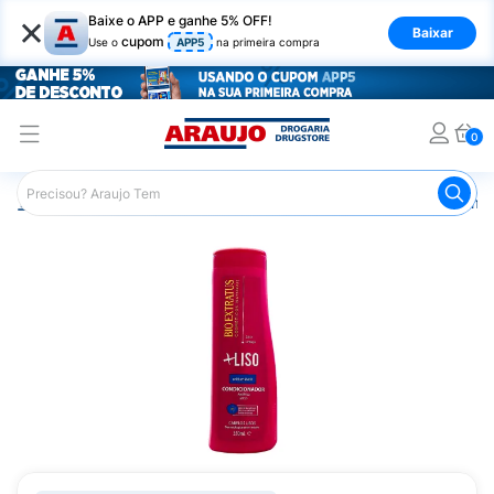
×
Baixe o APP e ganhe 5% OFF!
Baixar
cupom
Use o
APP5
na primeira compra
0
Araujo
Cabelo
Condicionador
Cabelos Lisos ou com F