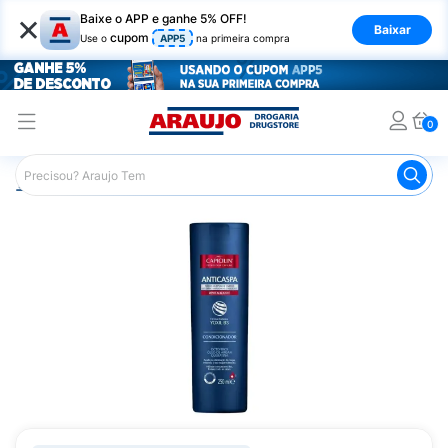
×
Baixe o APP e ganhe 5% OFF!
Baixar
cupom
Use o
APP5
na primeira compra
0
Araujo
Cabelo
Condicionador
Cabelos com Caspa