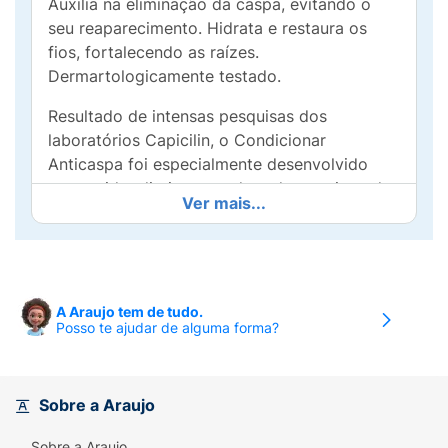
Auxilia na eliminação da caspa, evitando o
seu reaparecimento. Hidrata e restaura os
fios, fortalecendo as raízes.
Dermartologicamente testado.
Resultado de intensas pesquisas dos
laboratórios Capicilin, o Condicionar
Anticaspa foi especialmente desenvolvido
para cuidar diariamente de todos os tipos de
Ver mais...
cabelo. Sua fórmula exclusiva YOXIL B3
contém: Octopirox (Piroctone Olamina), o
mais eficaz agente contra o fungo causador
da caspa; (Pityrosporum ovale); Óleo de
Argan, poderoso antioxidante; e Queratina,
A Araujo tem de tudo.
Posso te ajudar de alguma forma?
que restaura as fibras capilares.
Ação: auxilia na eliminação e combate à
caspa e à coceira causada pela caspa.
Sobre a Araujo
Proporciona hidratação equilibrada. Restaura
os fios fortalecendo as raízes.Antes: Couro
Sobre a Araujo