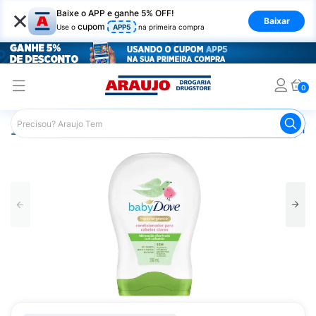
×
Baixe o APP e ganhe 5% OFF!
Baixar
cupom
Use o
APP5
na primeira compra
0
Araujo
Infantil
Banho Infantil
Condicionador Infantil