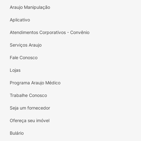
Modo de Usar:
Lave os cabelos com
Araujo Manipulação
Shampoo. Aplique o condicionador
massageando suavemente. Deixe agir por
Aplicativo
alguns minutos. Enxágue.
Atendimentos Corporativos - Convênio
Serviços Araujo
Fale Conosco
Lojas
Programa Araujo Médico
Trabalhe Conosco
Seja um fornecedor
Ofereça seu imóvel
Bulário