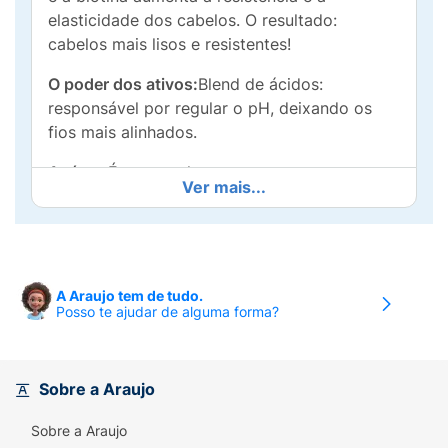
elasticidade dos cabelos. O resultado:
cabelos mais lisos e resistentes!
O poder dos ativos:
Blend de ácidos:
responsável por regular o pH, deixando os
fios mais alinhados.
Açúcar:
É um excelente umectante e
Ver mais...
hidratante para os cabelos, além de atuar no
controle da eletricidade dos fios, deixando os
fios sem frizz.
Biotina:
Aumenta a resistência dos cabelos,
A Araujo tem de tudo.
reduz a quebra e reforça a estrutura interna
Posso te ajudar de alguma forma?
do fio, deixando os cabelos fortes e
saudáveis.
Sobre a Araujo
Cabelos mais lisos desde a primeira
aplicação.
Sobre a Araujo