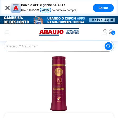
×
Baixe o APP e ganhe 5% OFF!
Baixar
cupom
Use o
APP5
na primeira compra
0
Araujo
Cabelo
Condicionador
Cabelos Lisos ou com F