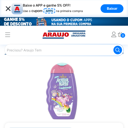
×
Baixe o APP e ganhe 5% OFF!
Baixar
cupom
Use o
APP5
na primeira compra
0
Araujo
Infantil
Banho Infantil
Condicionador Infantil