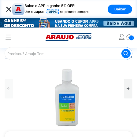
×
Baixe o APP e ganhe 5% OFF!
Baixar
cupom
Use o
APP5
na primeira compra
0
Araujo
Infantil
Banho Infantil
Condicionador Infantil